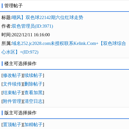
管理帖子
标题:
嘲风】双色球22142期六位红球走势
作者:
双色管理员(ID:3971)
时间:2022/12/11 16:16:00
所属:
域名252.jc2028.com未授权联系Kelink.Com+【双色球综合
心水区】+(ID:972)
楼主可选择操作
[
修改帖子
][
续续帖子
]
[
文件续传
][
删除帖子
]
[
结束帖子
][
查看加黑
]
[
附件管理
][
清空日志
]
版主可选择操作
[
置顶帖子
][
加精帖子
]