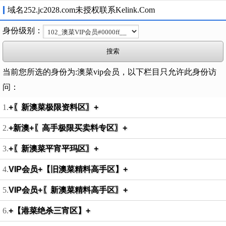
域名252.jc2028.com未授权联系Kelink.Com
身份级别：
当前您所选的身份为:澳菜vip会员，以下栏目只允许此身份访
问：
1.
+〖新澳菜极限资料区〗+
2.
+新澳+〖高手极限买卖料专区〗+
3.
+〖新澳菜平宵平玛区〗+
4.
VIP会员+【旧澳菜精料高手区】+
5.
VIP会员+〖新澳菜精料高手区〗+
6.
+【港菜绝杀三宵区】+