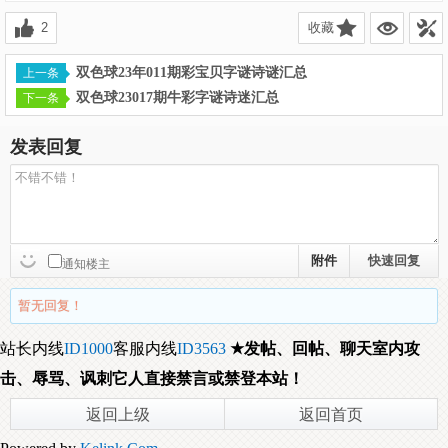
2
收藏
双色球23年011期彩宝贝字谜诗谜汇总
双色球23017期牛彩字谜诗迷汇总
发表回复
附件
通知楼主
暂无回复！
站长内线
ID1000
客服内线
ID3563
★发帖、回帖、聊天室内攻
击、辱骂、讽刺它人直接禁言或禁登本站！
返回上级
返回首页