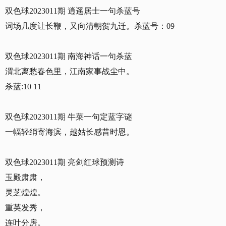
双色球2023011期 逍遥居士一句杀蓝号
词场几度让长鞭，又向清朝贺九迁。杀蓝号：09
双色球2023011期 南海神话一句杀蓝
渭北离愁春色里，江南家事战尘中。
杀蓝:10 11
双色球2023011期 牛菜一句定蓝字谜
一幅轻绡寄海滨，越姑长感昔时恩。
双色球2023011期 亮剑红球预测诗
玉殿肃肃，
灵芝煌煌。
重英发秀，
连叶分房。