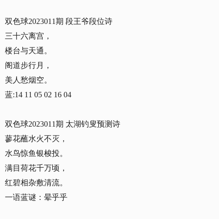
双色球2023011期 段王爷段位诗
三十六离宫，
楼台与天通。
阁道步行月，
美人愁烟空。
蓝:14 11 05 02 16 04
双色球2023011期 太湖钓叟预测诗
蓼花蘸水火不灭，
水鸟惊鱼银梭投。
满目荷花千万顷，
红碧相杂敷清流。
一语蓝谜：晕乎乎