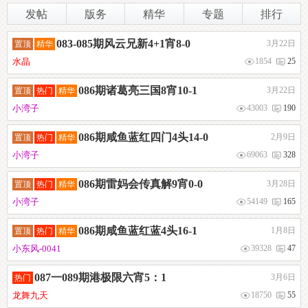
发帖
版务
精华
专题
排行
083-085期风云兄新4+1宵8-0
3月22日
置顶
精华
水晶
1854
25
086期诸葛亮三国8宵10-1
3月22日
置顶
热门
精华
小湾子
43003
190
086期咸鱼蓝红四门4头14-0
2月9日
置顶
热门
精华
小湾子
69063
328
086期雷妈会传真解9宵0-0
3月28日
置顶
热门
精华
小湾子
54149
165
086期咸鱼蓝红蓝4头16-1
1月8日
置顶
热门
精华
小东风-0041
39328
47
087一089期港极限六宵5：1
3月6日
热门
龙舞九天
18750
55