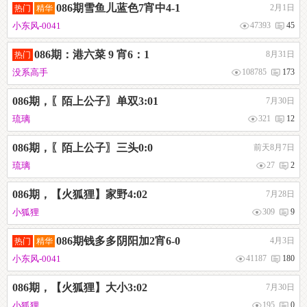
086期雪鱼儿蓝色7宵中4-1
2月1日
热门
精华
小东风-0041
47393
45
086期：港六菜 9 宵6：1
8月31日
热门
没系高手
108785
173
086期，〖陌上公子〗单双3:01
7月30日
琉璃
321
12
086期，〖陌上公子〗三头0:0
前天8月7日
琉璃
27
2
086期，【火狐狸】家野4:02
7月28日
小狐狸
309
9
086期钱多多阴阳加2宵6-0
4月3日
热门
精华
小东风-0041
41187
180
086期，【火狐狸】大小3:02
7月30日
小狐狸
195
0