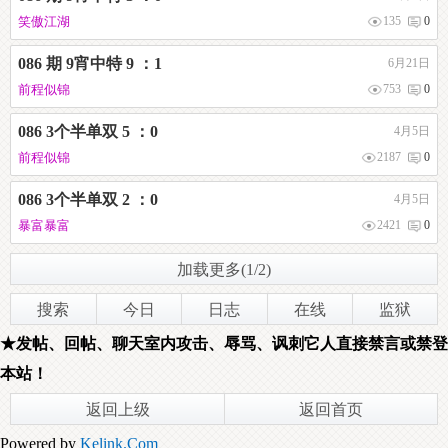
笑傲江湖
135
0
086 期 9宵中特 9 ：1
6月21日
前程似锦
753
0
086 3个半单双 5 ：0
4月5日
前程似锦
2187
0
086 3个半单双 2 ：0
4月5日
暴富暴富
2421
0
加载更多(1/2)
搜索
今日
日志
在线
监狱
★发帖、回帖、聊天室内攻击、辱骂、讽刺它人直接禁言或禁登
本站！
返回上级
返回首页
Powered by
Kelink.Com