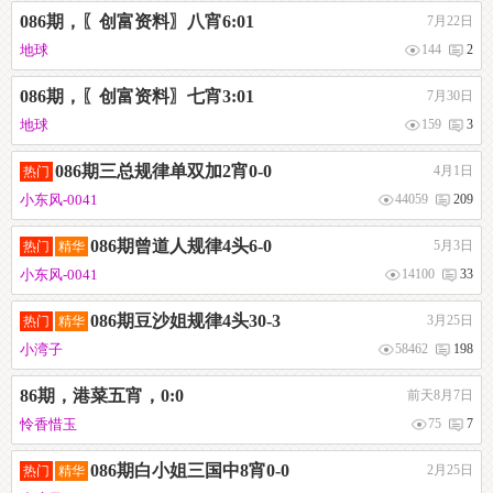
086期，〖创富资料〗八宵6:01
7月22日
地球
144
2
086期，〖创富资料〗七宵3:01
7月30日
地球
159
3
086期三总规律单双加2宵0-0
4月1日
热门
小东风-0041
44059
209
086期曾道人规律4头6-0
5月3日
热门
精华
小东风-0041
14100
33
086期豆沙姐规律4头30-3
3月25日
热门
精华
小湾子
58462
198
86期，港菜五宵，0:0
前天8月7日
怜香惜玉
75
7
086期白小姐三国中8宵0-0
2月25日
热门
精华